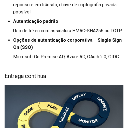
requisitos
User Roles (Funções do
de cruzamentos)
d
repouso e em trânsito, chave de criptografia privada
usuário)
possível
o
Diagrama SSO simplificado
Guia do usuário do
Autenticação padrão
Users (Usuários)
Documents Integration
a
Processo típico de
Uso de token com assinatura HMAC-SHA256 ou TOTP
p
integração de SSO
Guia do usuário do OLGA
Opções de autenticação corporativa – Single Sign
Integration
e
On (SSO)
s
Microsoft On Premise AD, Azure AD, OAuth 2.0, OIDC
Pims Documents Integration
User Guide
q
Entrega contínua
u
Integração FieldTwin com
Power BI
i
s
FieldTwin Vision
a
Pipeline Span Estimator
Wall Thickness Estimator