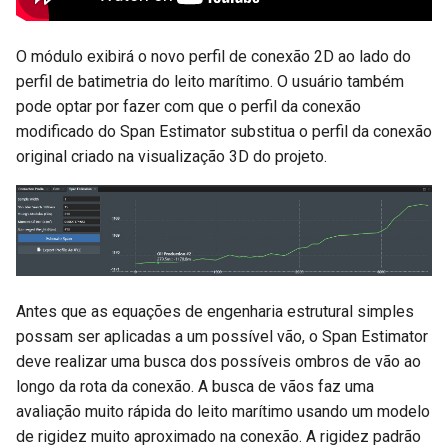
Perfil da Conexão
User Roles (Funções do
d
usuário)
o
Connection Types (Tipos de
O módulo exibirá o novo perfil de conexão 2D ao lado do
conexão)
Users (Usuários)
perfil de batimetria do leito marítimo. O usuário também
a
pode optar por fazer com que o perfil da conexão
p
Módulo de custos
modificado do Span Estimator substitua o perfil da conexão
original criado na visualização 3D do projeto.
e
Menu Create (Criar)
s
O Dashboard (Painel)
q
u
Menu Export (Exportar)
i
Antes que as equações de engenharia estrutural simples
Menu Import (Importar)
possam ser aplicadas a um possível vão, o Span Estimator
s
deve realizar uma busca dos possíveis ombros de vão ao
Importação/exportação do
a
longo da rota da conexão. A busca de vãos faz uma
AutoCAD
avaliação muito rápida do leito marítimo usando um modelo
de rigidez muito aproximado na conexão. A rigidez padrão
Sistema de metadados