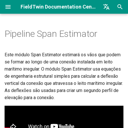
FieldTwin Documentation Center
I
English
n
Brazilian Portuguese
Pipeline Span Estimator
Bem-vindo
Introdução
Workflow
Introdução
Parâmetros
Bem-vindo ao portal do
i
desenvolvedor do FieldTwin
c
Introdução
Configurações da conta
Introdução
Primeiras etapas
Comandos do Span Estimator
Este módulo Span Estimator estimará os vãos que podem
Connections (Conexões)
i
se formar ao longo de uma conexão instalada em leito
Arquitetura
Licença de campo e parceiro
Sobre
Metadados e Collaborate
Estimate Span (Estimar vão)
marítimo irregular. O módulo Span Estimator usa equações
a
de engenharia estrutural simples para calcular a deflexão
Biblioteca de ativos
Integrations (Integrações)
Fluxo de processos
Perfil de exportação
l
vertical da conexão que atravessa o leito marítimo irregular.
As deflexões são usadas para criar um segundo perfil de
i
Ferramenta de Animação de
Metadados
Segurança
Pressupostos e limitações
elevação para a conexão.
z
Câmera
Object Settings
Casos de uso do Collaborate
TERMINOLOGIA
a
Connection Designer
(Configurações de objeto)
n
About (Sobre)