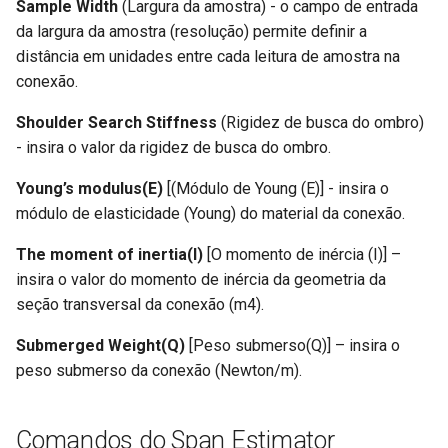
Sample Width
(Largura da amostra) - o campo de entrada
Unidades
da largura da amostra (resolução) permite definir a
distância em unidades entre cada leitura de amostra na
Configurações do usuário
conexão.
Camada Vetorial (Vector
Shoulder Search Stiffness
(Rigidez de busca do ombro)
Layer)
- insira o valor da rigidez de busca do ombro.
Manuseio de dados GIS e
Young’s modulus(E)
[(Módulo de Young (E)] - insira o
fontes de dados públicas no
módulo de elasticidade (Young) do material da conexão.
FieldTwin
The moment of inertia(I)
[O momento de inércia (I)] –
insira o valor do momento de inércia da geometria da
FieldTwin API
seção transversal da conexão (m4).
About (Sobre)
Submerged Weight(Q)
[Peso submerso(Q)] – insira o
peso submerso da conexão (Newton/m).
Documentação e Helpdesk
Comandos do Span Estimator