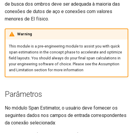
de busca dos ombros deve ser adequada à maioria das
conexões de dutos de aço e conexões com valores
Organização (Administrador
menores de EI físico.
de TI)
Warning
Biblioteca de ativos do
projeto
This module is a pre-engineering module to assist you with quick
span estimations in the concept phase to accelerate and optimize
Modo de exibição do projeto
field layouts. You should always do your final span calculations in
your engineering software of choice. Please see the Assumption
and Limitation section for more information
Notas da Versão
Rule Engine (Mecanismo de
Parâmetros
regras)
No módulo Span Estimator, o usuário deve fornecer os
Segurança
seguintes dados nos campos de entrada correspondentes
Formatos compatíveis
da conexão selecionada: