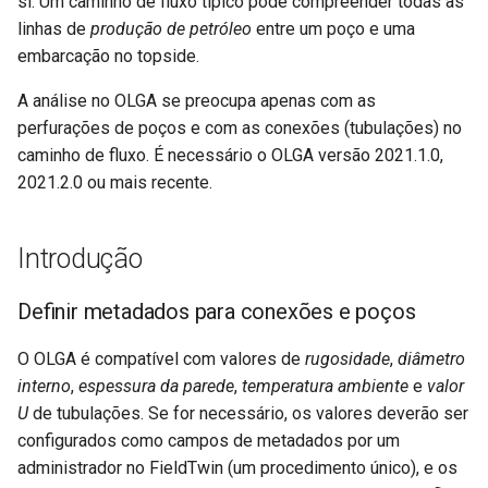
si. Um caminho de fluxo típico pode compreender todas as
poços
Perfil da Conexão
User Roles (Funções do
d
linhas de
produção de petróleo
entre um poço e uma
usuário)
o
embarcação no topside.
Definir rotas através de
Connection Types (Tipos de
ativos
conexão)
Users (Usuários)
a
A análise no OLGA se preocupa apenas com as
perfurações de poços e com as conexões (tubulações) no
p
Usar a integração
Módulo de custos
caminho de fluxo. É necessário o OLGA versão 2021.1.0,
e
2021.2.0 ou mais recente.
Busca de caminho de fluxo
Menu Create (Criar)
s
Salvar e cortar um caminho
O Dashboard (Painel)
q
Introdução
de fluxo
u
Menu Export (Exportar)
Definir metadados para conexões e poços
Problemas de caminhos de
i
fluxo
Menu Import (Importar)
O OLGA é compatível com valores de
rugosidade
,
diâmetro
s
interno
,
espessura da parede
,
temperatura ambiente
e
valor
Caminhos de fluxo com um
Importação/exportação do
a
U
de tubulações. Se for necessário, os valores deverão ser
poço
AutoCAD
configurados como campos de metadados por um
administrador no FieldTwin (um procedimento único), e os
Continuar no OLGA
Sistema de metadados