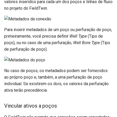
valores inseridos para cada um dos poços e linhas de fluxo
no projeto do FieldTwin.
Organização (Administrador
de TI)
Para inserir metadados de um poço ou perfuração de poço,
Biblioteca de ativos do
primeiramente, você precisa definir
Well Type
(Tipo de
projeto
poço), ou no caso de uma perfuração,
Well Bore Type
(Tipo
de perfuração de poço).
Modo de exibição do projeto
Notas da Versão
No caso de poços, os metadados podem ser fornecidos
Rule Engine (Mecanismo de
ao próprio poço e, também, a uma perfuração de poço
regras)
individual. Se existirem os dois, os valores da perfuração
ativa terão precedência.
Segurança
Vincular ativos a poços
Formatos compatíveis