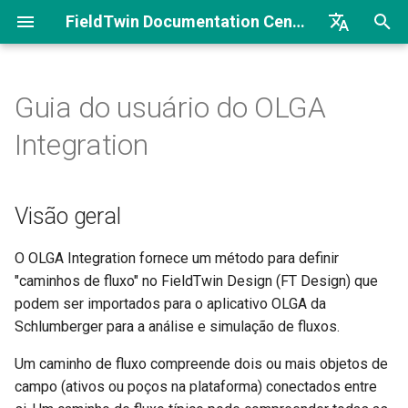
FieldTwin Documentation Center
I
English
n
Brazilian Portuguese
Guia do usuário do OLGA
Bem-vindo
Introdução
Workflow
Introdução
Visão geral
Bem-vindo ao portal do
i
Integration
desenvolvedor do FieldTwin
c
Introdução
Configurações da conta
Introdução
Primeiras etapas
Introdução
Connections (Conexões)
i
Visão geral
Arquitetura
Licença de campo e parceiro
Sobre
Metadados e Collaborate
Definir metadados para
a
conexões e poços
Biblioteca de ativos
Integrations (Integrações)
Fluxo de processos
l
O OLGA Integration fornece um método para definir
Vincular ativos a poços
"caminhos de fluxo" no FieldTwin Design (FT Design) que
i
Ferramenta de Animação de
Metadados
Segurança
podem ser importados para o aplicativo OLGA da
z
Câmera
Vincular árvore de Natal a
Schlumberger para a análise e simulação de fluxos.
um poço
Object Settings
Casos de uso do Collaborate
a
Um caminho de fluxo compreende dois ou mais objetos de
Connection Designer
(Configurações de objeto)
campo (ativos ou poços na plataforma) conectados entre
n
Vincular um modelo aos
About (Sobre)