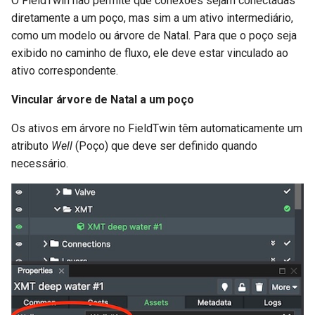
O FieldTwin não permite que conexões sejam conectadas
Unidades
diretamente a um poço, mas sim a um ativo intermediário,
como um modelo ou árvore de Natal. Para que o poço seja
Configurações do usuário
exibido no caminho de fluxo, ele deve estar vinculado ao
ativo correspondente.
Camada Vetorial (Vector
Layer)
Vincular árvore de Natal a um poço
Os ativos em árvore no FieldTwin têm automaticamente um
Manuseio de dados GIS e
atributo
Well
(Poço) que deve ser definido quando
fontes de dados públicas no
FieldTwin
necessário.
FieldTwin API
About (Sobre)
Documentação e Helpdesk